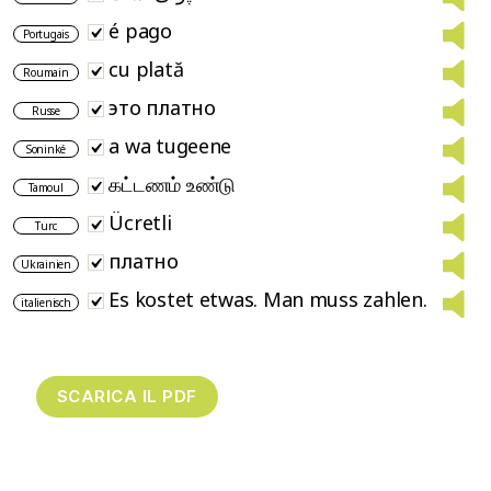
é pago
Portugais
cu plată
Roumain
это платно
Russe
a wa tugeene
Soninké
கட்டணம் உண்டு
Tamoul
Ücretli
Turc
платно
Ukrainien
Es kostet etwas. Man muss zahlen.
italienisch