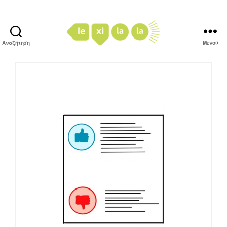
Αναζήτηση
Μενού
LexiLaLa