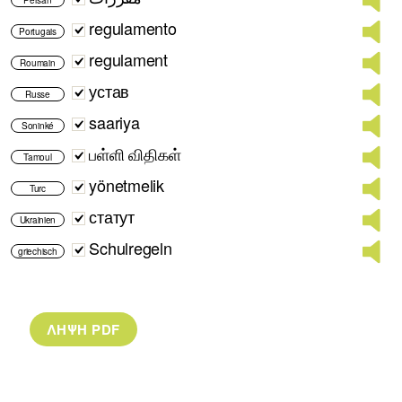
regulamento
Portugais
regulament
Roumain
устав
Russe
saariya
Soninké
பள்ளி விதிகள்
Tamoul
yönetmelik
Turc
статут
Ukrainien
Schulregeln
griechisch