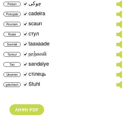
چوکی
Persan
cadeira
Portugais
scaun
Roumain
стул
Russe
taaxaade
Soninké
நாற்காலி
Tamoul
sandalye
Turc
стілець
Ukrainien
Stuhl
griechisch