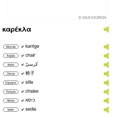
καρέκλα
karrige
Albanais
chair
Anglais
كرسيّ
Arabe
椅子
Chinois
silla
Espagnol
chaise
Français
כיסא
Hébreu
sedia
Italien