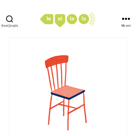
Αναζήτηση
Μενού
LexiLaLa