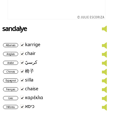
sandalye
karrige
Albanais
chair
Anglais
كرسيّ
Arabe
椅子
Chinois
silla
Espagnol
chaise
Français
καρέκλα
Grec
כיסא
Hébreu