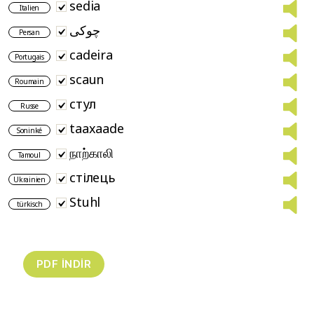
sedia
Italien
چوکی
Persan
cadeira
Portugais
scaun
Roumain
стул
Russe
taaxaade
Soninké
நாற்காலி
Tamoul
стілець
Ukrainien
Stuhl
türkisch