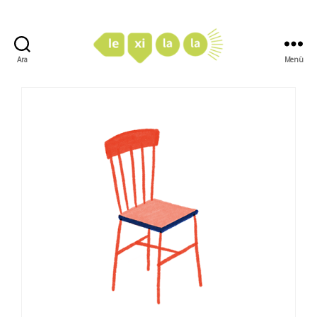
Ara
Menü
LexiLaLa