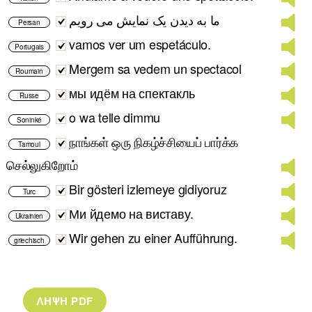
ما به دیدن یک نمایش می رویم
Persan
vamos ver um espetáculo.
Portugais
Mergem sa vedem un spectacol
Roumain
мы идём на спектакль
Russe
o wa telle dimmu
Soninké
நாங்கள் ஒரு நிகழ்ச்சியைப் பார்க்க
Tamoul
செல்லுகிறோம்
Bir gösteri izlemeye gidiyoruz
Turc
Ми йдемо на виставу.
Ukrainien
Wir gehen zu einer Aufführung.
griechisch