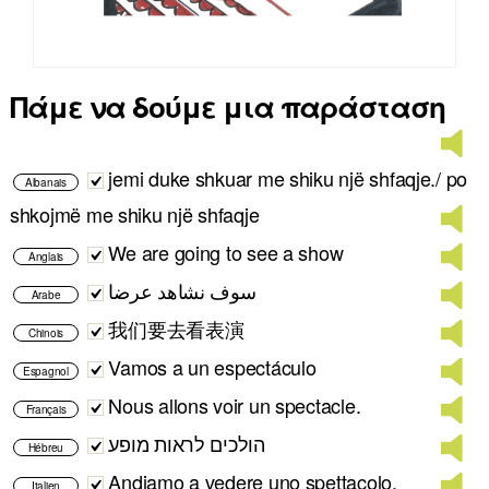
Πάμε να δούμε μια παράσταση
jemi duke shkuar me shiku një shfaqje./ po
Albanais
shkojmë me shiku një shfaqje
We are going to see a show
Anglais
سوف نشاهد عرضا
Arabe
我们要去看表演
Chinois
Vamos a un espectáculo
Espagnol
Nous allons voir un spectacle.
Français
הולכים לראות מופע
Hébreu
Andiamo a vedere uno spettacolo.
Italien