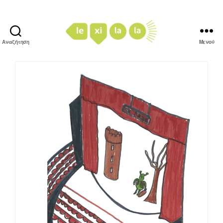
Αναζήτηση
Μενού
LexiLaLa