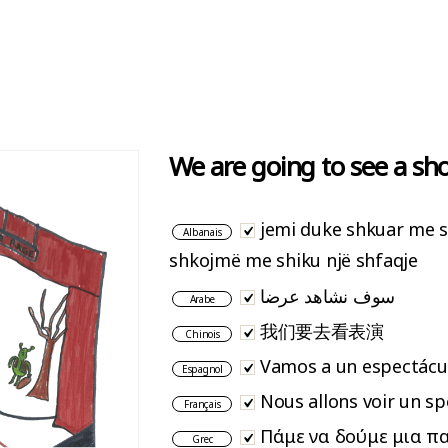
We are going to see a sh
jemi duke shkuar me sh
Albanais
shkojmë me shiku një shfaqje
سوف نشاهد عرضا
Arabe
我们要去看表演
Chinois
Vamos a un espectácu
Espagnol
Nous allons voir un sp
Français
Πάμε να δούμε μια π
Grec