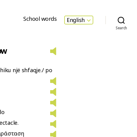
School words
English
Search
ow
iku një shfaqje./ po
lo
ectacle.
αράσταση