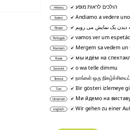
הולכים לראות מופע
Hébreu
Andiamo a vedere uno 
Italien
ه دیدن یک نمایش می رویم
Persan
vamos ver um espetác
Portugais
Mergem sa vedem un 
Roumain
мы идём на спектак
Russe
o wa telle dimmu
Soninké
நாங்கள் ஒரு நிகழ்ச்சியைப
Tamoul
Bir gösteri izlemeye g
Turc
Ми йдемо на виставу
Ukrainien
Wir gehen zu einer Au
englisch