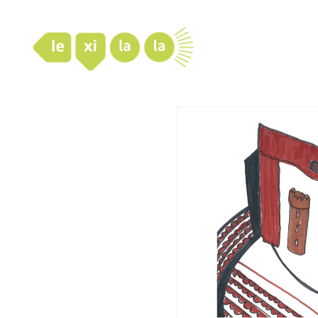
LexiLaLa