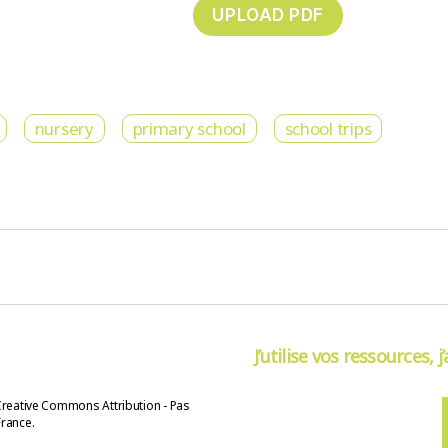
nursery
primary school
school trips
J’utilise vos ressources, j
Creative Commons Attribution - Pas
France.