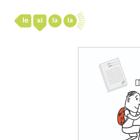
LexiLaLa