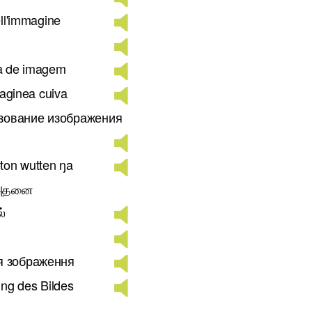
ell'immagine
ha de imagem
maginea cuiva
зование изображения
oton wutten ŋa
 அத​னை
்
я зображення
ng des Bildes