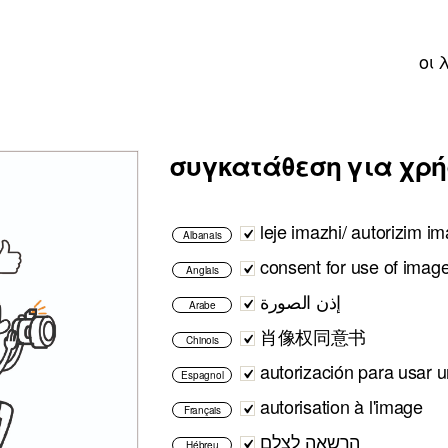
οι 
συγκατάθεση για χρή
leje imazhi/ autorizim im
Albanais
consent for use of imag
Anglais
إذن الصورة
Arabe
肖像权同意书
Chinois
autorización para usar 
Espagnol
autorisation à l'image
Français
הרשאה לצלם
Hébreu