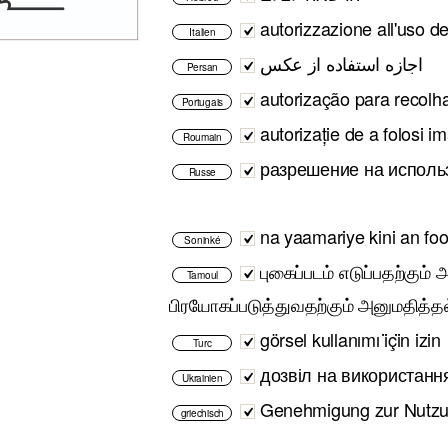
autorizzazione all'uso d
Italien
اجازه استفاده از عکس
Persan
autorização para recol
Portugais
autorizație de a folosi i
Roumain
разрешение на исполь
Russe
na yaamariye kini an fo
Soninké
புகைப்படம் எடுப்பதற்கும்
Tamoul
பிரயோகப்படுத்துவதற்கும் அனுமதித்தல
görsel kullanımı i̇çi̇n izin
Turc
дозвіл на використанн
Ukrainien
Genehmigung zur Nutzu
griechisch