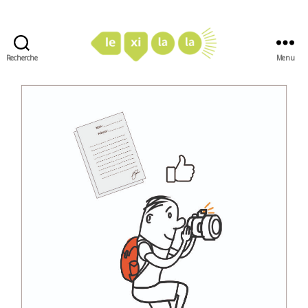
Recherche
Menu
LexiLaLa