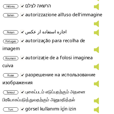
הרשאה לצלם
Hébreu
autorizzazione all'uso dell'immagine
Italien
اجازه استفاده از عکس
Persan
autorização para recolha de
Portugais
imagem
autorizație de a folosi imaginea
Roumain
cuiva
разрешение на использование
Russe
изображения
புகைப்படம் எடுப்பதற்கும் அத​னை
Tamoul
பிரயோகப்படுத்துவதற்கும் அனுமதித்தல்
görsel kullanımı i̇çi̇n izin
Turc