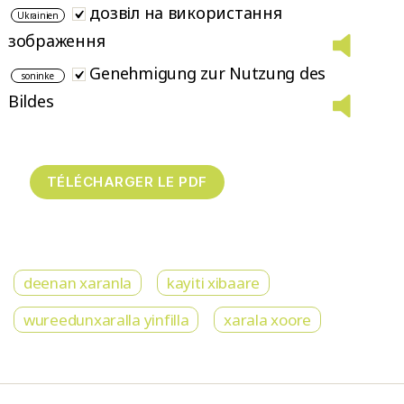
дозвіл на використання
Ukrainien
зображення
Genehmigung zur Nutzung des
soninke
Bildes
deenan xaranla
kayiti xibaare
wureedunxaralla yinfilla
xarala xoore