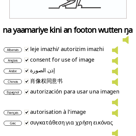
na yaamariye kini an footon wutten ŋa
leje imazhi/ autorizim imazhi
Albanais
consent for use of image
Anglais
إذن الصورة
Arabe
肖像权同意书
Chinois
autorización para usar una imagen
Espagnol
autorisation à l'image
Français
συγκατάθεση για χρήση εικόνας
Grec