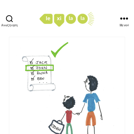
Αναζήτηση
Μενού
LexiLaLa