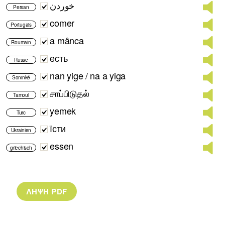
خوردن
Persan
comer
Portugais
a mânca
Roumain
есть
Russe
nan yige / na a yiga
Soninké
சாப்பிடுதல்
Tamoul
yemek
Turc
їсти
Ukrainien
essen
griechisch