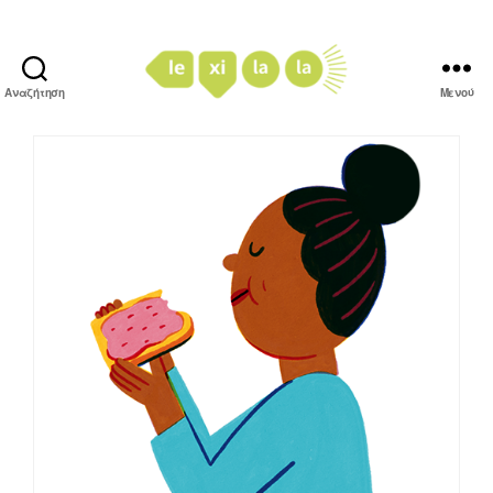
Αναζήτηση
Μενού
LexiLaLa