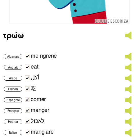
τρώω
me ngrenë
Albanais
eat
Anglais
أكل
Arabe
吃
Chinois
comer
Espagnol
manger
Français
לאכול
Hébreu
mangiare
Italien