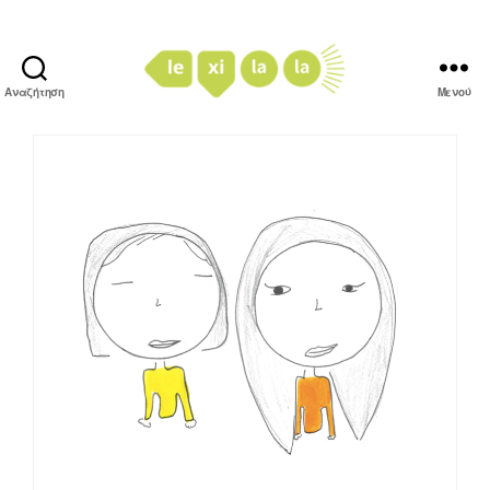
Αναζήτηση
Μενού
LexiLaLa