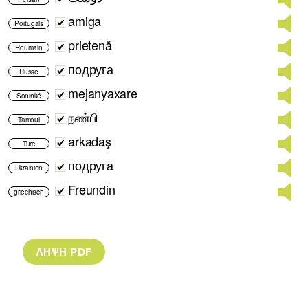
amiga
Portugais
prietenă
Roumain
подруга
Russe
mejanyaxare
Soninké
நண்பி
Tamoul
arkadaş
Turc
подруга
Ukrainien
Freundin
griechisch