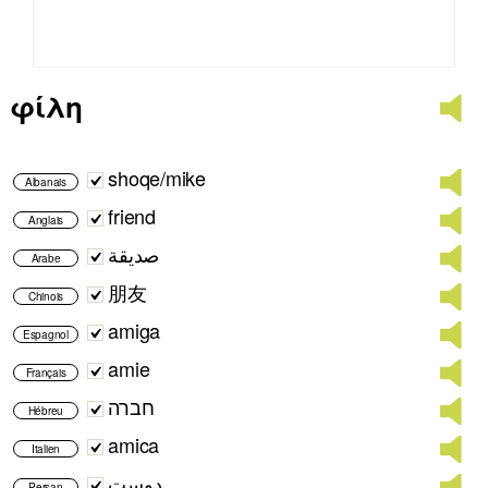
φίλη
shoqe/mike
Albanais
friend
Anglais
صديقة
Arabe
朋友
Chinois
amiga
Espagnol
amie
Français
חברה
Hébreu
amica
Italien
دوست
Persan