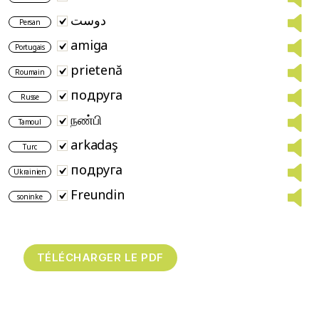
دوست
Persan
amiga
Portugais
prietenă
Roumain
подруга
Russe
நண்பி
Tamoul
arkadaş
Turc
подруга
Ukrainien
Freundin
soninke