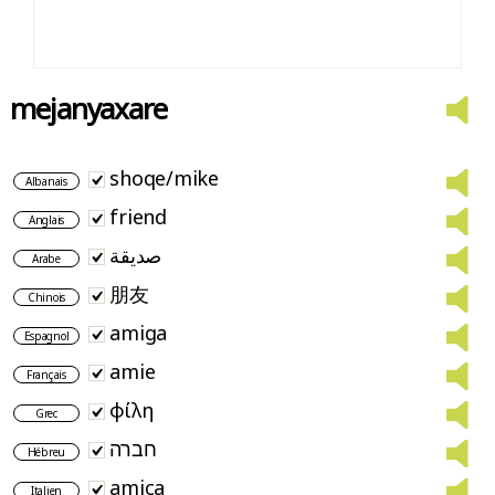
mejanyaxare
shoqe/mike
Albanais
friend
Anglais
صديقة
Arabe
朋友
Chinois
amiga
Espagnol
amie
Français
φίλη
Grec
חברה
Hébreu
amica
Italien