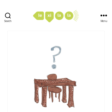
Search
Menu
LexiLaLa