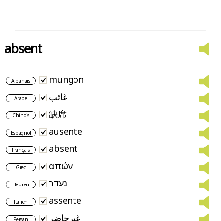
absent
mungon
Albanais
غائب
Arabe
缺席
Chinois
ausente
Espagnol
absent
Français
απών
Grec
נעדר
Hébreu
assente
Italien
غیرحاضر
Persan