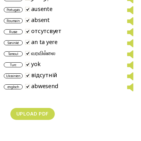
ausente
Portugais
absent
Roumain
отсутсвует
Russe
an ta yere
Soninké
வரவில்லை
Tamoul
yok
Turc
відсутній
Ukrainien
abwesend
englisch