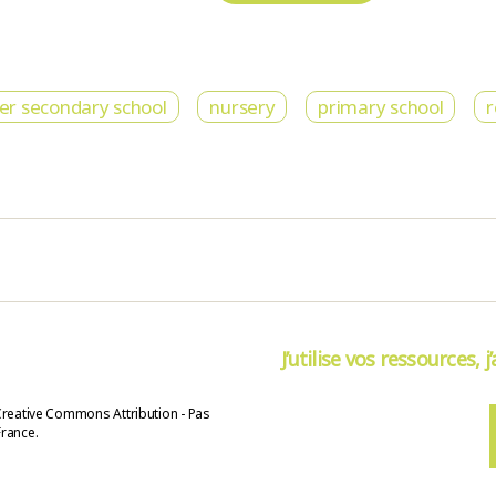
er secondary school
nursery
primary school
r
J’utilise vos ressources, j
Creative Commons Attribution - Pas
France.