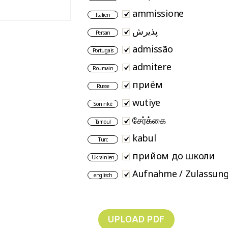
ammissione
Italien
پذیرش
Persan
admissão
Portugais
admitere
Roumain
приём
Russe
wutiye
Soninké
சேர்க்கை
Tamoul
kabul
Turc
прийом до школи
Ukrainien
Aufnahme / Zulassun
englisch