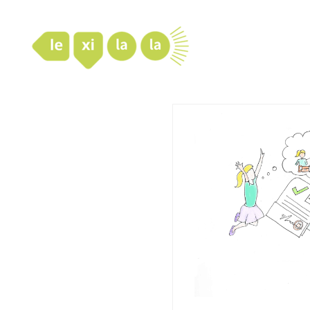
LexiLaLa