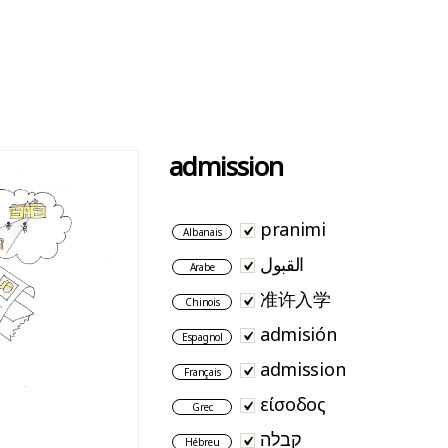
admission
pranimi
Albanais
القبول
Arabe
准许入学
Chinois
admisión
Espagnol
admission
Français
είσοδος
Grec
קבלה
Hébreu