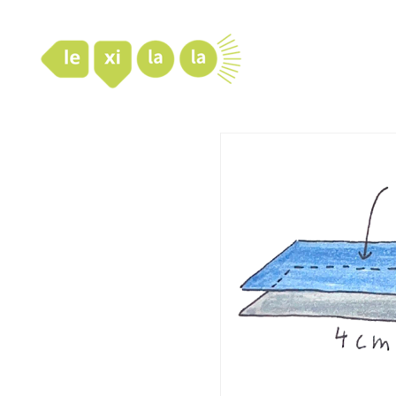
LexiLaLa