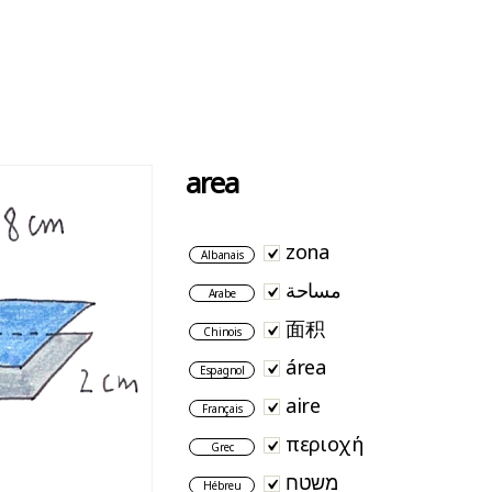
area
zona
Albanais
مساحة
Arabe
面积
Chinois
área
Espagnol
aire
Français
περιοχή
Grec
משטח
Hébreu