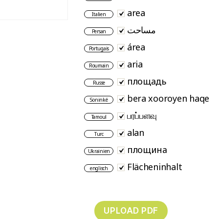
area
Italien
مساحت
Persan
área
Portugais
aria
Roumain
площадь
Russe
bera xooroyen haqe
Soninké
பரப்பளவு
Tamoul
alan
Turc
площина
Ukrainien
Flächeninhalt
englisch