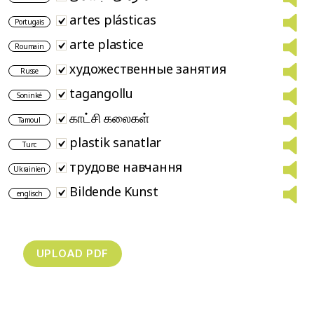
artes plásticas
Portugais
arte plastice
Roumain
художественные занятия
Russe
tagangollu
Soninké
காட்சி கலைகள்
Tamoul
plastik sanatlar
Turc
трудове навчання
Ukrainien
Bildende Kunst
englisch