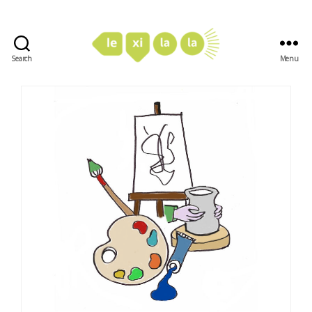
Search
Menu
LexiLaLa