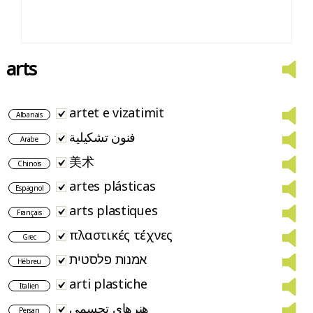
arts
artet e vizatimit
Albanais
فنون تشكيلية
Arabe
美术
Chinois
artes plásticas
Espagnol
arts plastiques
Français
πλαστικές τέχνες
Grec
אמנות פלסטית
Hébreu
arti plastiche
Italien
هنرهای تجسمی
Persan