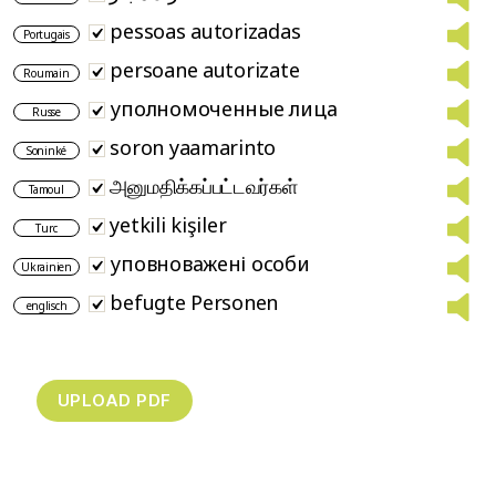
pessoas autorizadas
Portugais
persoane autorizate
Roumain
уполномоченные лица
Russe
soron yaamarinto
Soninké
அனுமதிக்கப்பட்டவர்கள்
Tamoul
yetkili kişiler
Turc
уповноважені особи
Ukrainien
befugte Personen
englisch