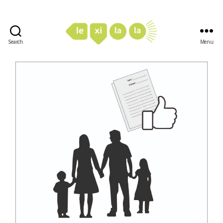
Search
Menu
LexiLaLa