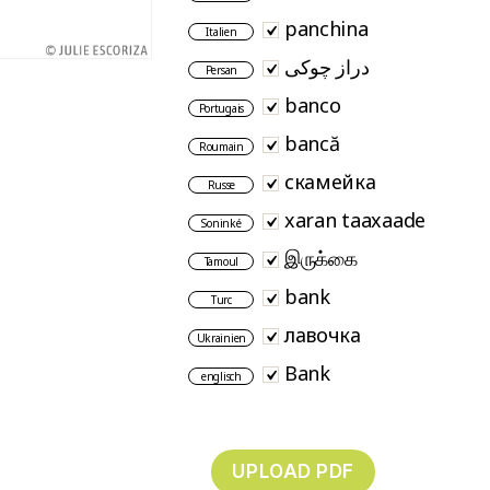
panchina
Italien
دراز چوکی
Persan
banco
Portugais
bancă
Roumain
скамейка
Russe
xaran taaxaade
Soninké
இருக்கை
Tamoul
bank
Turc
лавочка
Ukrainien
Bank
englisch