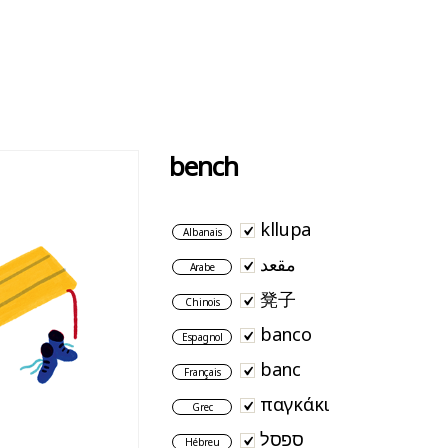
bench
kllupa
Albanais
مقعد
Arabe
凳子
Chinois
banco
Espagnol
banc
Français
παγκάκι
Grec
ספסל
Hébreu