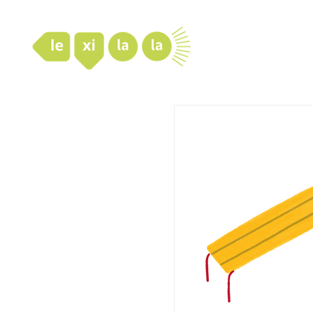
LexiLaLa