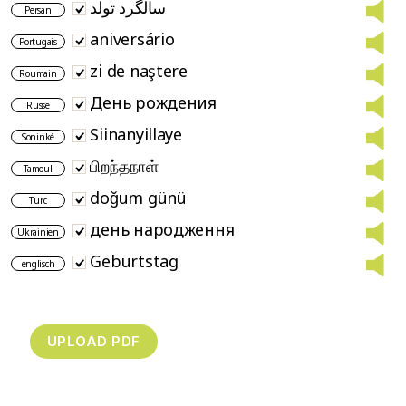
سالگرد تولد
Persan
aniversário
Portugais
zi de naştere
Roumain
День рождения
Russe
Siinanyillaye
Soninké
பிறந்தநாள்
Tamoul
doğum günü
Turc
день народження
Ukrainien
Geburtstag
englisch