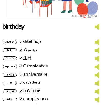
birthday
ditëlindje
Albanais
عيد ميلاد
Arabe
生日
Chinois
Cumpleaños
Espagnol
anniversaire
Français
γενέθλια
Grec
יום הולדת
Hébreu
compleanno
Italien