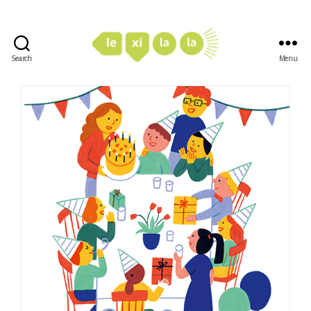
Search
Menu
LexiLaLa