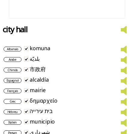
city hall
komuna
Albanais
بلديّة
Arabe
市政府
Chinois
alcaldía
Espagnol
mairie
Français
δημαρχείο
Grec
בית עירייה
Hébreu
municipio
Italien
شهرداری
Persan