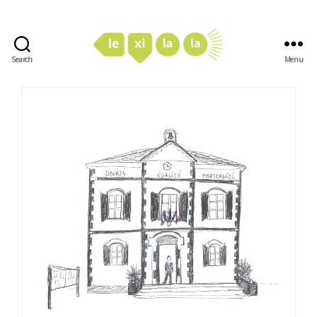
Search
Menu
LexiLaLa