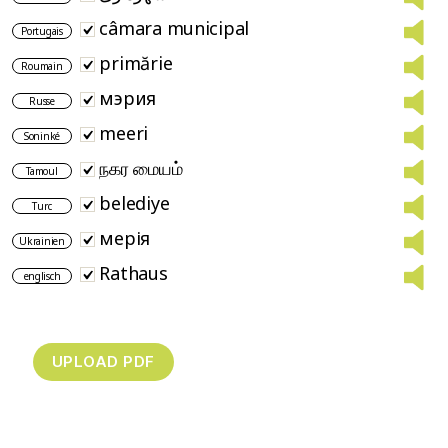
câmara municipal
Portugais
primărie
Roumain
мэрия
Russe
meeri
Soninké
நகர மையம்
Tamoul
belediye
Turc
мерія
Ukrainien
Rathaus
englisch