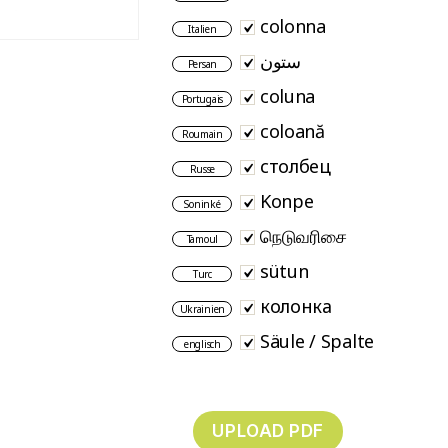
colonna
Italien
ستون
Persan
coluna
Portugais
coloană
Roumain
столбец
Russe
Konpe
Soninké
நெடுவரிசை
Tamoul
sütun
Turc
колонка
Ukrainien
Säule / Spalte
englisch