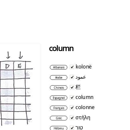
column
kolonë
Albanais
عمود
Arabe
栏
Chinois
column
Espagnol
colonne
Français
στήλη
Grec
טור
Hébreu