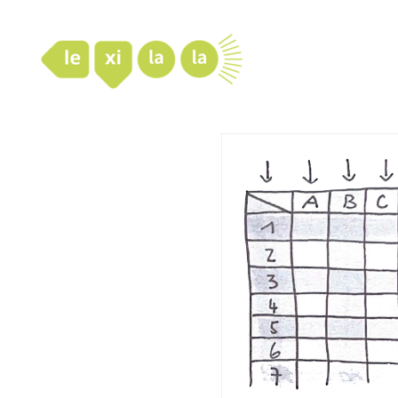
LexiLaLa