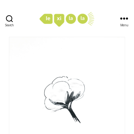
Search
Menu
LexiLaLa