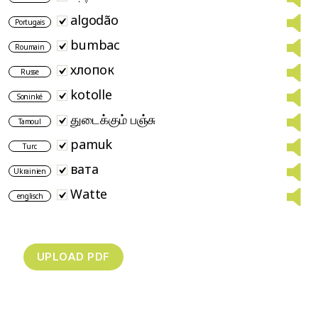
algodão
Portugais
bumbac
Roumain
хлопок
Russe
kotolle
Soninké
துடைக்கும் பஞ்சு
Tamoul
pamuk
Turc
вата
Ukrainien
Watte
englisch