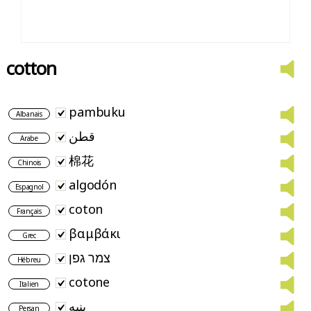
cotton
pambuku
Albanais
قطن
Arabe
棉花
Chinois
algodón
Espagnol
coton
Français
βαμβάκι
Grec
צמר גפן
Hébreu
cotone
Italien
پنبه
Persan