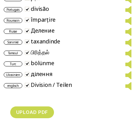
divisão
Portugais
împarțire
Roumain
Деление
Russe
taxandinde
Soninké
பிரித்தல்
Tamoul
bölünme
Turc
ділення
Ukrainien
Division / Teilen
englisch