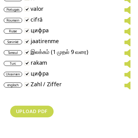
valor
Portugais
cifră
Roumain
цифра
Russe
jaatirenme
Soninké
இலக்கம் (1 முதல் 9 வரை)
Tamoul
rakam
Turc
цифра
Ukrainien
Zahl / Ziffer
englisch