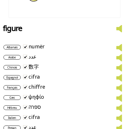
figure
numër
Albanais
عدد
Arabe
数字
Chinois
cifra
Espagnol
chiffre
Français
ψηφίο
Grec
ספרה
Hébreu
cifra
Italien
عدد
Persan