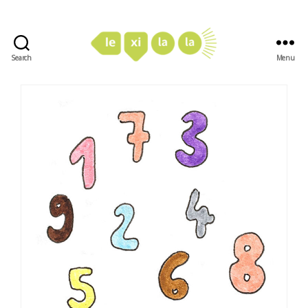
Search
Menu
LexiLaLa