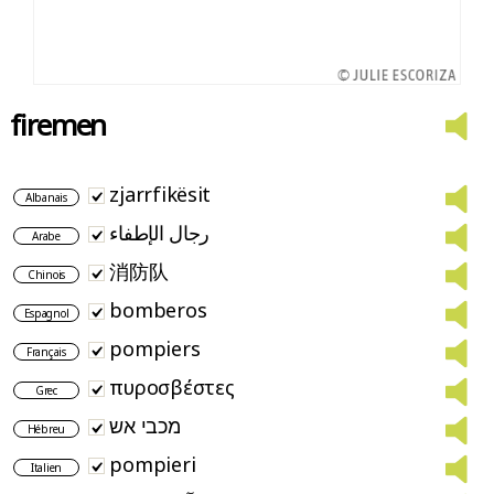
firemen
zjarrfikësit
Albanais
رجال الإطفاء
Arabe
消防队
Chinois
bomberos
Espagnol
pompiers
Français
πυροσβέστες
Grec
מכבי אש
Hébreu
pompieri
Italien