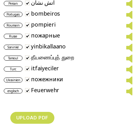
آتش نشان
Persan
bombeiros
Portugais
pompieri
Roumain
пожарные
Russe
yinbikallaano
Soninké
தீயணைப்புத் துறை
Tamoul
itfaiyeciler
Turc
пожежники
Ukrainien
Feuerwehr
englisch