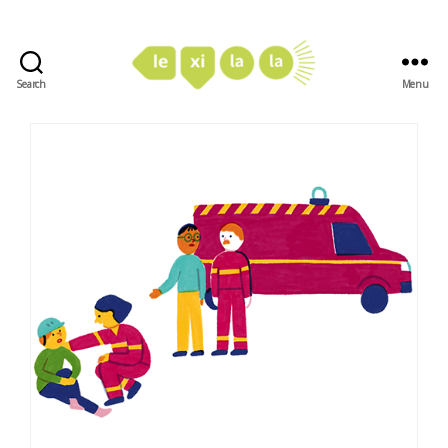
Search
Menu
LexiLaLa