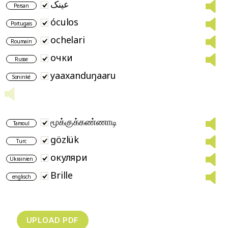
عینک
Persan
óculos
Portugais
ochelari
Roumain
очки
Russe
yaaxanduŋaaru
Soninké
மூக்குக்கண்ணாடி
Tamoul
gözlük
Turc
окуляри
Ukrainien
Brille
englisch