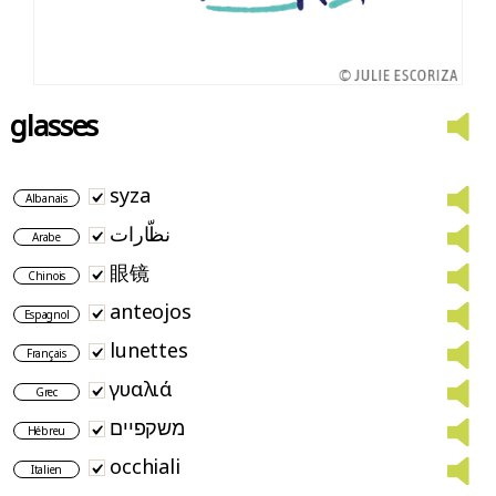
glasses
syza
Albanais
نظّارات
Arabe
眼镜
Chinois
anteojos
Espagnol
lunettes
Français
γυαλιά
Grec
משקפיים
Hébreu
occhiali
Italien