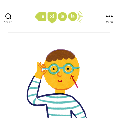
Search
Menu
LexiLaLa