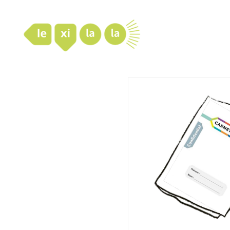
LexiLaLa