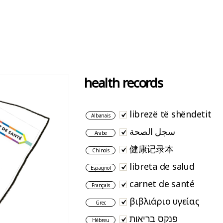
health records
librezë të shëndetit
Albanais
سجل الصحة
Arabe
健康记录本
Chinois
libreta de salud
Espagnol
carnet de santé
Français
βιβλιάριο υγείας
Grec
פנקס בריאות
Hébreu