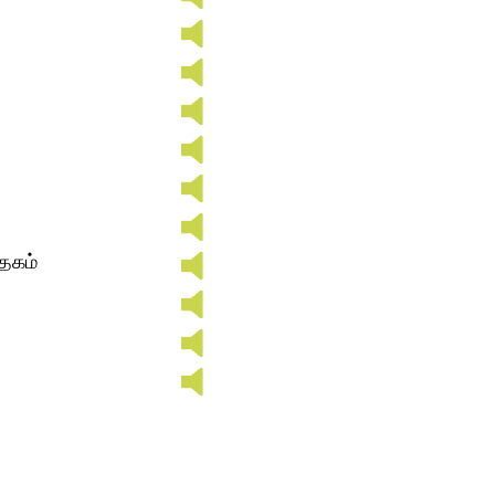
а
்தகம்