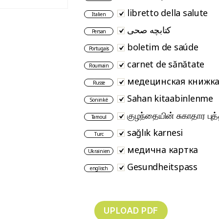
libretto della salute
Italien
کتابچه صحی
Persan
boletim de saúde
Portugais
carnet de sănătate
Roumain
медецинская книжк
Russe
Sahan kitaabinlenme
Soninké
குழந்தையின் சுகாதார புத
Tamoul
sağlık karnesi
Turc
медична картка
Ukrainien
Gesundheitspass
englisch