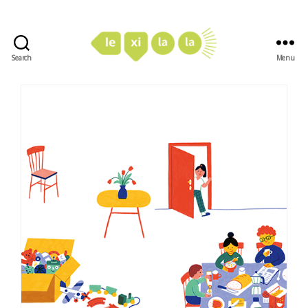
Search
Menu
LexiLaLa