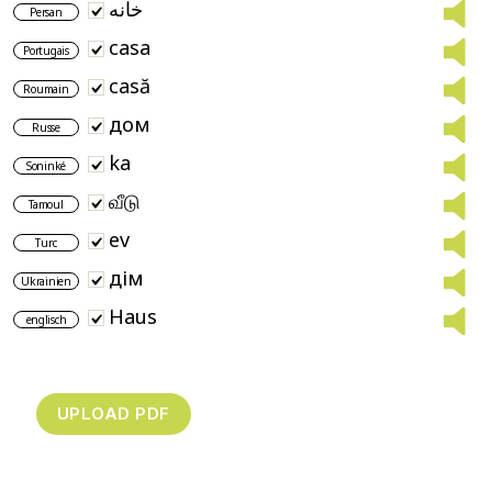
خانه
Persan
casa
Portugais
casă
Roumain
дом
Russe
ka
Soninké
வீடு
Tamoul
ev
Turc
дім
Ukrainien
Haus
englisch