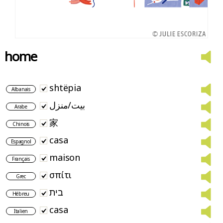
home
shtëpia
Albanais
بيت/منزل
Arabe
家
Chinois
casa
Espagnol
maison
Français
σπίτι
Grec
בית
Hébreu
casa
Italien