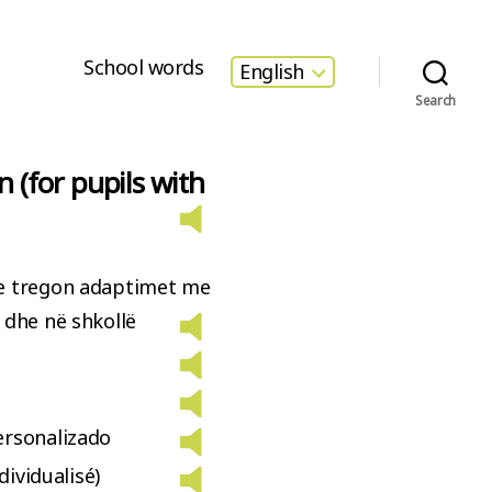
School words
English
Search
n (for pupils with
e tregon adaptimet me
e dhe në shkollë
ersonalizado
dividualisé)