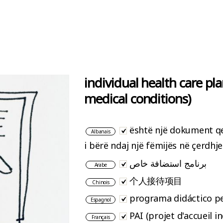
individual health care pla
medical conditions)
është një dokument q
Albanais
i bërë ndaj një fëmijës në çerdhj
برنامج استضافة خاص
Arabe
个人接待项目
Chinois
programa didáctico p
Espagnol
PAI (projet d'accueil in
Français