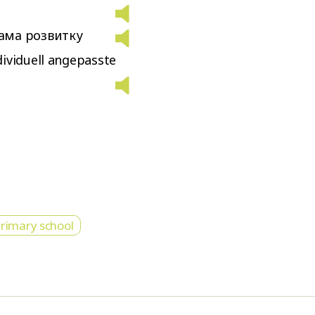
ама розвитку
ividuell angepasste
rimary school