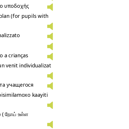
ιο υποδοχής
plan (for pupils with
nalizzato
o a crianças
n venit individualizat
та учащегося
bisimilamoxo kaayiti
் ( நோய் உள்ள