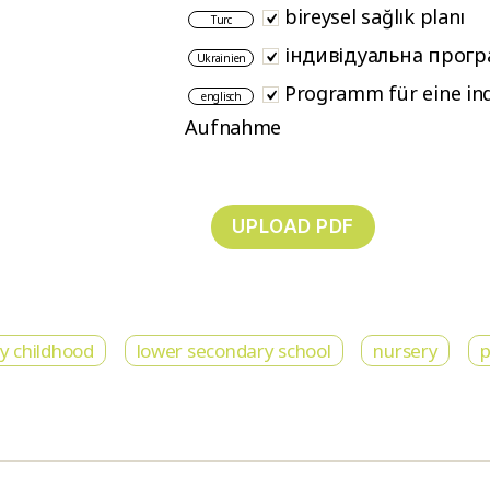
bireysel sağlık planı
Turc
індивідуальна прогр
Ukrainien
Programm für eine ind
englisch
Aufnahme
ly childhood
lower secondary school
nursery
p