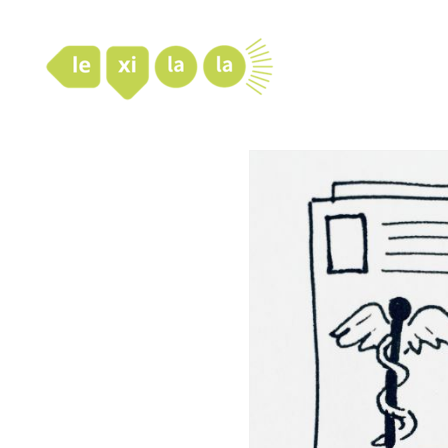
LexiLaLa