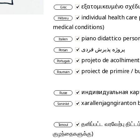
εξατομικευμένο σχέδ
Grec
individual health care 
Hébreu
medical conditions)
piano didattico perso
Italien
پروژه پذیرش فردی
Persan
projeto de acolhiment
Portugais
proiect de primire / bu
Roumain
индивидуальная кар
Russe
xarallenjagngiranton 
Soninké
தனிப்பட்ட வரவேற்பு திட்டம
Tamoul
குழந்தைகளுக்கு)