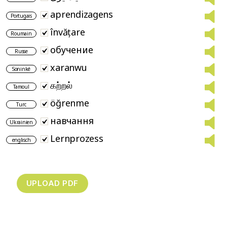
aprendizagens
Portugais
învățare
Roumain
обучение
Russe
xaranwu
Soninké
கற்றல்
Tamoul
öğrenme
Turc
навчання
Ukrainien
Lernprozess
englisch