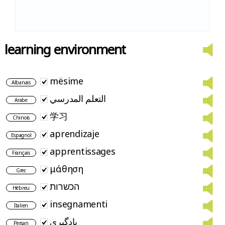
learning environment
mësime
Albanais
التعلم المدرسي
Arabe
学习
Chinois
aprendizaje
Espagnol
apprentissages
Français
μάθηση
Grec
הכשרות
Hébreu
insegnamenti
Italien
یادگیری
Persan