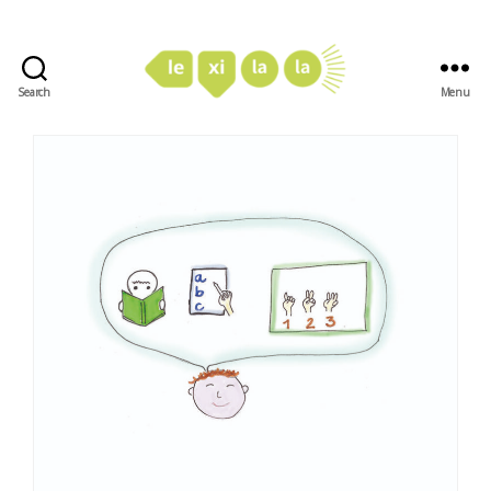
Search
Menu
LexiLaLa