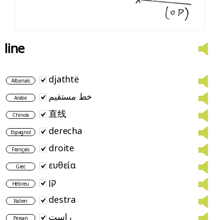
line
djathtë
Albanais
خط مستقيم
Arabe
直线
Chinois
derecha
Espagnol
droite
Français
ευθεία
Grec
קן
Hébreu
destra
Italien
راست
Persan