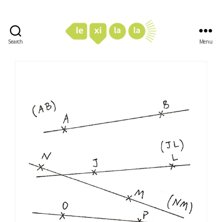
Search
Menu
LexiLaLa