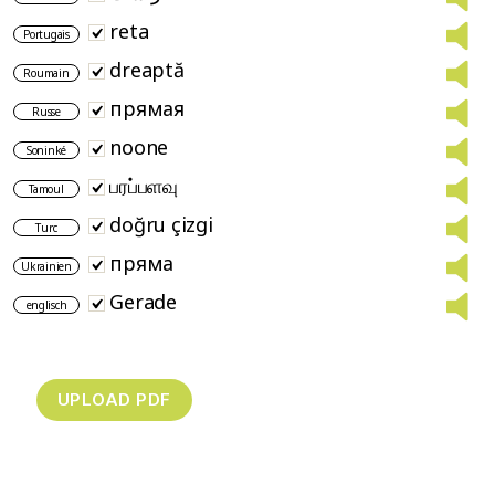
reta
Portugais
dreaptă
Roumain
прямая
Russe
noone
Soninké
பரப்பளவு
Tamoul
doğru çizgi
Turc
пряма
Ukrainien
Gerade
englisch