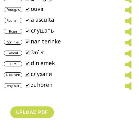
ouvir
Portugais
a asculta
Roumain
слушать
Russe
nan terinke
Soninké
கேட்க
Tamoul
dinlemek
Turc
слухати
Ukrainien
zuhören
englisch