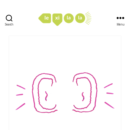
Search
Menu
LexiLaLa