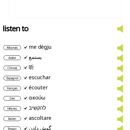
listen to
me dëgju
Albanais
يستمع
Arabe
听
Chinois
escuchar
Espagnol
écouter
Français
ακούω
Grec
להקשיב
Hébreu
ascoltare
Italien
گوش دادن
Persan