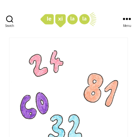
Search
Menu
LexiLaLa