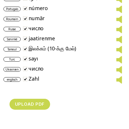
número
Portugais
număr
Roumain
число
Russe
jaatirenme
Soninké
இலக்கம் (10-க்கு மேல்)
Tamoul
sayı
Turc
число
Ukrainien
Zahl
englisch