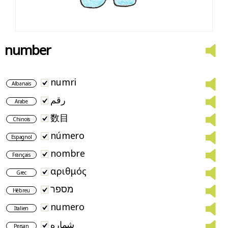
number
numri
Albanais
رقم
Arabe
数目
Chinois
número
Espagnol
nombre
Français
αριθμός
Grec
מספר
Hébreu
numero
Italien
شماره
Persan