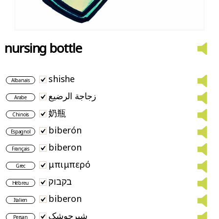
nursing bottle
shishe
Albanais
زجاجة الرضيع
Arabe
奶瓶
Chinois
biberón
Espagnol
biberon
Français
μπιμπερό
Grec
בקבוק
Hébreu
biberon
Italien
شیرچوشک
Persan