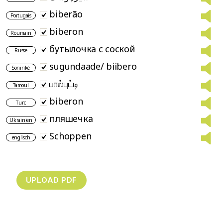
biberão
Portugais
biberon
Roumain
бутылочка с соской
Russe
sugundaade/ biibero
Soninké
பால்புட்டி
Tamoul
biberon
Turc
пляшечка
Ukrainien
Schoppen
englisch