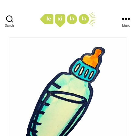
Search
Menu
LexiLaLa