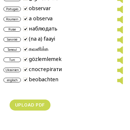
observar
Portugais
a observa
Roumain
наблюдать
Russe
(na a) faayi
Soninké
கவனிக்க
Tamoul
gözlemlemek
Turc
спостерігати
Ukrainien
beobachten
englisch