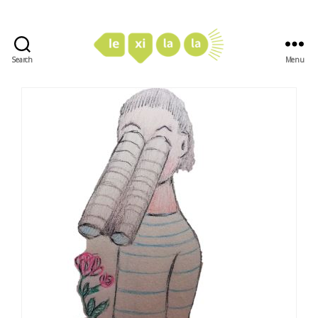
Search
Menu
LexiLaLa