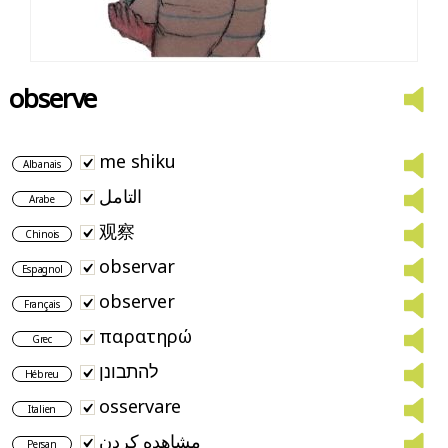
observe
me shiku
Albanais
التامل
Arabe
观察
Chinois
observar
Espagnol
observer
Français
παρατηρώ
Grec
להתבונן
Hébreu
osservare
Italien
مشاهده کردن
Persan