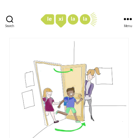
Search
Menu
LexiLaLa