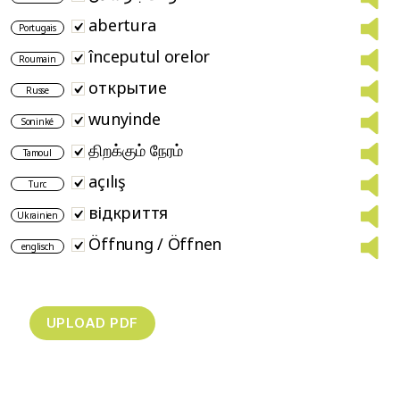
abertura
Portugais
începutul orelor
Roumain
открытие
Russe
wunyinde
Soninké
திறக்கும் நேரம்
Tamoul
açılış
Turc
відкриття
Ukrainien
Öffnung / Öffnen
englisch