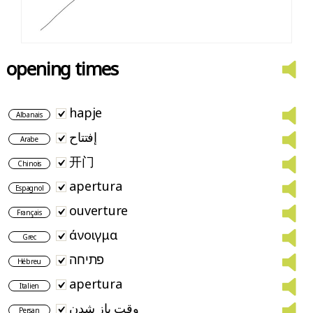
opening times
hapje
Albanais
إفتتاح
Arabe
开门
Chinois
apertura
Espagnol
ouverture
Français
άνοιγμα
Grec
פתיחה
Hébreu
apertura
Italien
وقت باز شدن
Persan