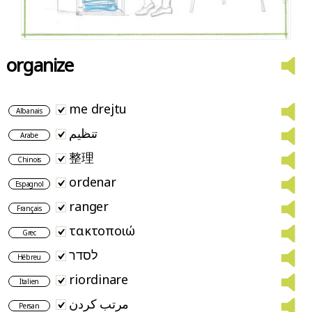
organize
me drejtu
Albanais
تنظيم
Arabe
整理
Chinois
ordenar
Espagnol
ranger
Français
τακτοποιώ
Grec
לסדר
Hébreu
riordinare
Italien
مرتب کردن
Persan