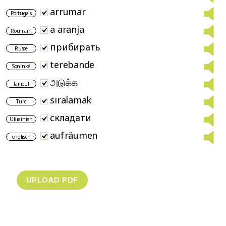
arrumar
Portugais
a aranja
Roumain
прибирать
Russe
terebande
Soninké
அடுக்க​
Tamoul
sıralamak
Turc
складати
Ukrainien
aufräumen
englisch