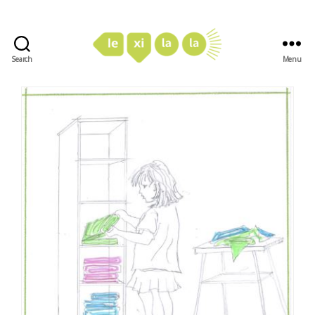
Search
Menu
LexiLaLa