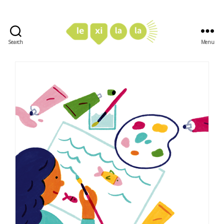
Search
Menu
LexiLaLa