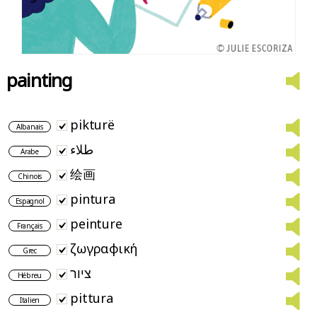
painting
pikturë
Albanais
طلاء
Arabe
绘画
Chinois
pintura
Espagnol
peinture
Français
ζωγραφική
Grec
ציור
Hébreu
pittura
Italien