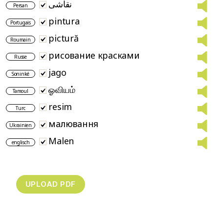
نقاشی
Persan
pintura
Portugais
pictură
Roumain
рисование красками
Russe
jago
Soninké
ஓவியம்
Tamoul
resim
Turc
малювання
Ukrainien
Malen
englisch