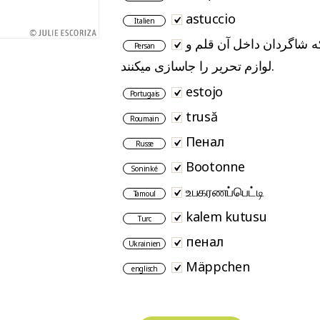
astuccio
Italien
ه شاگردان داخل آن قلم و
Persan
لوازم تحریر را جاسازی میکنند.
estojo
Portugais
trusă
Roumain
Пенал
Russe
Bootonne
Soninké
உபகரணப்பெட்டி
Tamoul
kalem kutusu
Turc
пенал
Ukrainien
Mäppchen
englisch