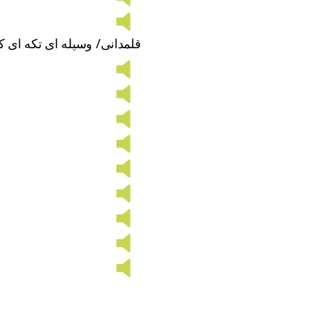
قلمدانی/ وسیله ای تکه ای ک