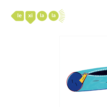
LexiLaLa