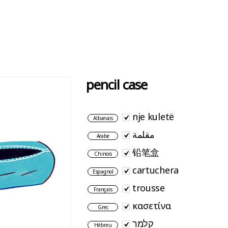
pencil case
nje kuletë
Albanais
مقلمة
Arabe
铅笔盒
Chinois
cartuchera
Espagnol
trousse
Français
κασετίνα
Grec
קלמר
Hébreu