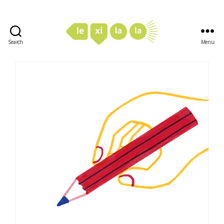
Search
Menu
LexiLaLa