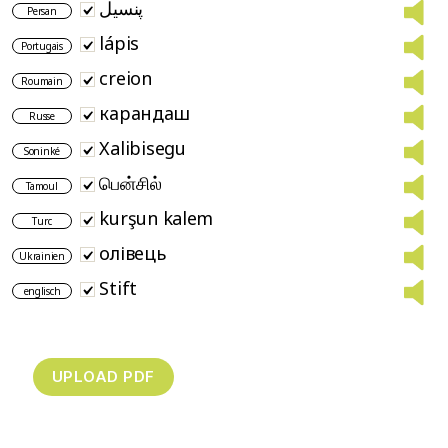
پنسیل
Persan
lápis
Portugais
creion
Roumain
карандаш
Russe
Xalibisegu
Soninké
பென்சில்
Tamoul
kurşun kalem
Turc
олівець
Ukrainien
Stift
englisch