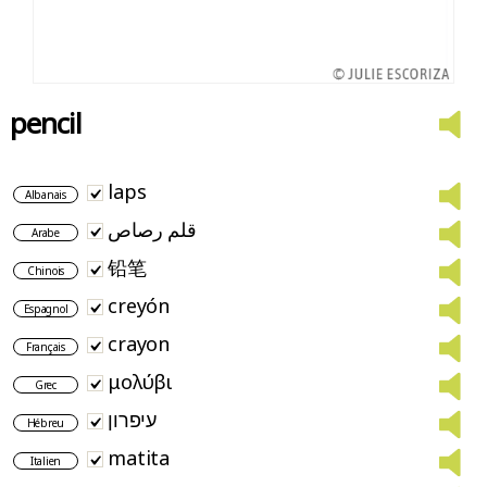
pencil
laps
Albanais
قلم رصاص
Arabe
铅笔
Chinois
creyón
Espagnol
crayon
Français
μολύβι
Grec
עיפרון
Hébreu
matita
Italien