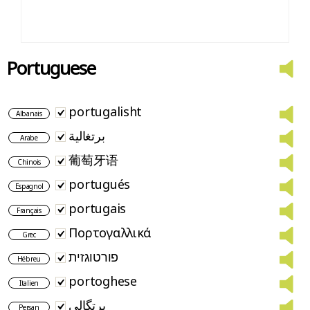
Portuguese
portugalisht
Albanais
برتغالية
Arabe
葡萄牙语
Chinois
portugués
Espagnol
portugais
Français
Πορτογαλλικά
Grec
פורטוגזית
Hébreu
portoghese
Italien
پرتگالی
Persan