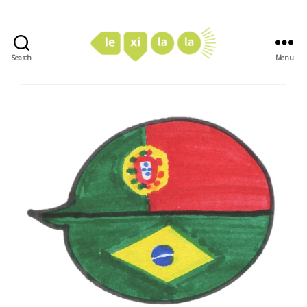
Search
Menu
LexiLaLa