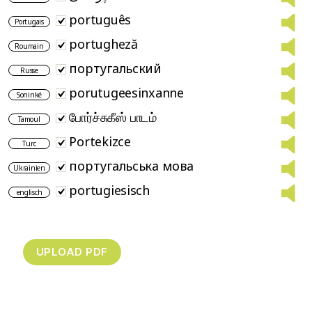
português
Portugais
portugheză
Roumain
португальский
Russe
porutugeesinxanne
Soninké
போர்ச்சுகீஸ் பாடம்
Tamoul
Portekizce
Turc
португальська мова
Ukrainien
portugiesisch
englisch