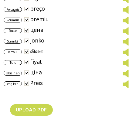
preço
Portugais
premiu
Roumain
цена
Russe
jonko
Soninké
விலை
Tamoul
fiyat
Turc
ціна
Ukrainien
Preis
englisch