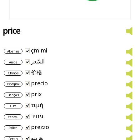
price
çmimi
Albanais
السّعر
Arabe
价格
Chinois
precio
Espagnol
prix
Français
τιμή
Grec
מחיר
Hébreu
prezzo
Italien
هزینه
Persan