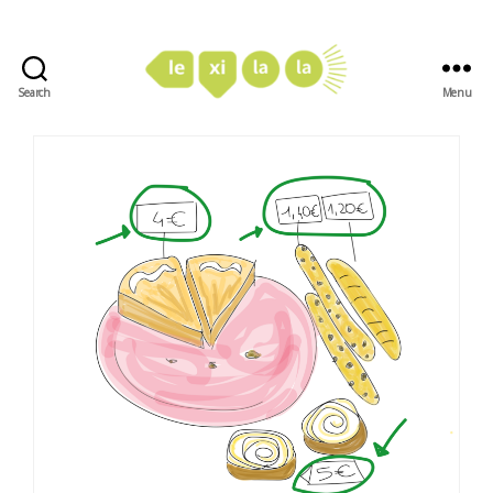
Search
Menu
LexiLaLa