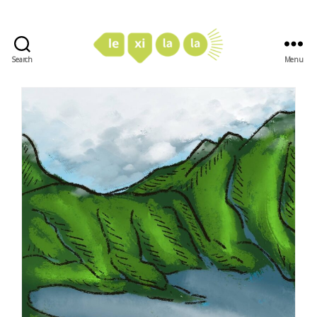
Search
Menu
LexiLaLa