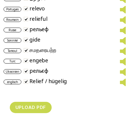
relevo
Portugais
relieful
Roumain
рельеф
Russe
gide
Soninké
சமதரையற்ற
Tamoul
engebe
Turc
рельєф
Ukrainien
Relief / hügelig
englisch