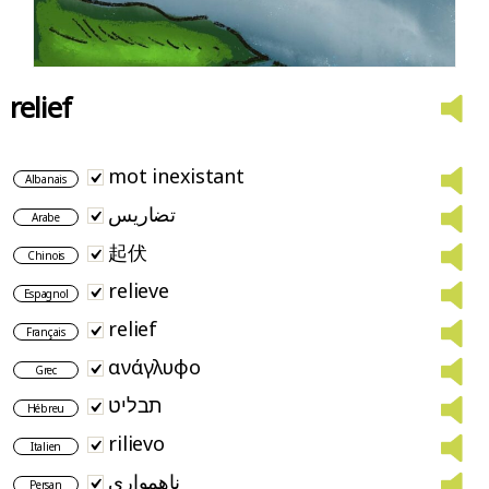
relief
mot inexistant
Albanais
تضاريس
Arabe
起伏
Chinois
relieve
Espagnol
relief
Français
ανάγλυφο
Grec
תבליט
Hébreu
rilievo
Italien
ناهمواری
Persan