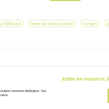
ly childhood
lower secondary school
nursery
p
J’utilise vos ressources, j
Creative Commons Attribution - Pas
France.