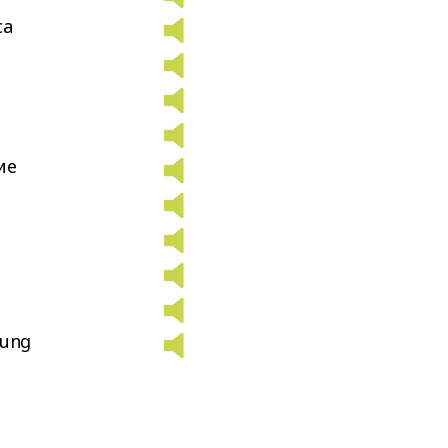
ca
ие
rung