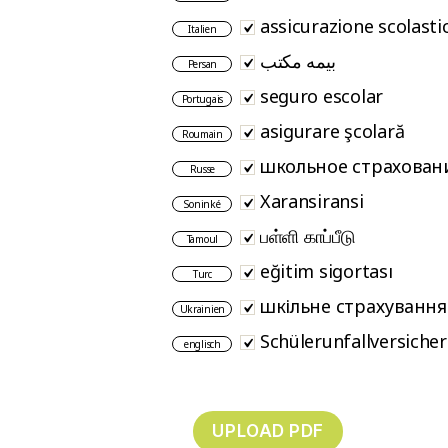
assicurazione scolasti
Italien
بیمه مکتب
Persan
seguro escolar
Portugais
asigurare şcolară
Roumain
школьное страхован
Russe
Xaransiransi
Soninké
பள்ளி காப்பீடு
Tamoul
eğitim sigortası
Turc
шкільне страхування
Ukrainien
Schülerunfallversiche
englisch