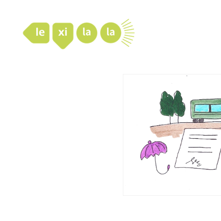
LexiLaLa