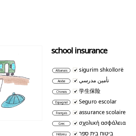
school insurance
sigurim shkollorë
Albanais
تأمين مدرسي
Arabe
学生保险
Chinois
Seguro escolar
Espagnol
assurance scolaire
Français
σχολική ασφάλεια
Grec
ביטוח בית ספר
Hébreu