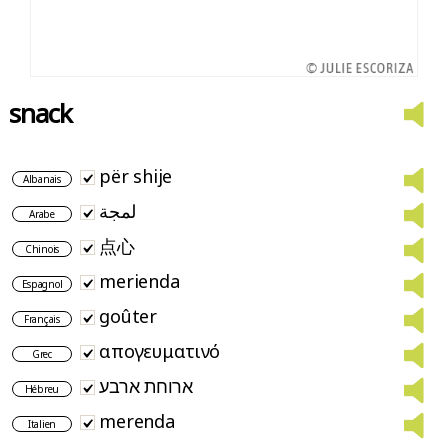
snack
për shije
Albanais
لمجة
Arabe
点心
Chinois
merienda
Espagnol
goûter
Français
απογευματινό
Grec
ארוחת ארבע
Hébreu
merenda
Italien