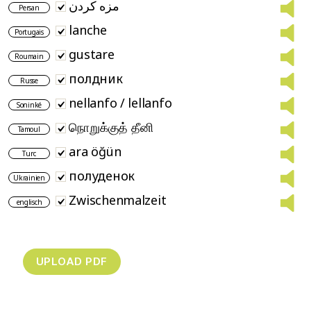
مزه کردن
Persan
lanche
Portugais
gustare
Roumain
полдник
Russe
nellanfo / lellanfo
Soninké
நொறுக்குத் தீனி
Tamoul
ara öğün
Turc
полуденок
Ukrainien
Zwischenmalzeit
englisch