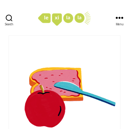
Search
Menu
LexiLaLa