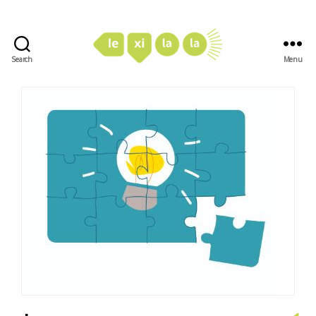
Search
Menu
LexiLaLa