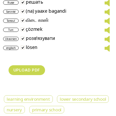
решать
Russe
(na) yaaxe bagandi
Soninké
விடை காண்
Tamoul
çözmek
Turc
розв'язувати
Ukrainien
lösen
englisch
learning environment
lower secondary school
nursery
primary school