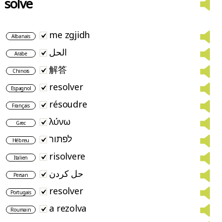
solve
me zgjidh
Albanais
الحل
Arabe
解答
Chinois
resolver
Espagnol
résoudre
Français
λύνω
Grec
לפתור
Hébreu
risolvere
Italien
حل کردن
Persan
resolver
Portugais
a rezolva
Roumain