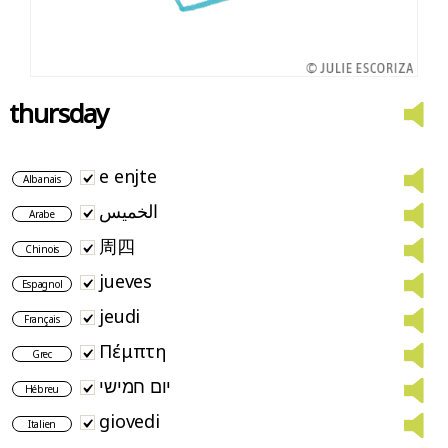
thursday
e enjte
Albanais
الخميس
Arabe
周四
Chinois
jueves
Espagnol
jeudi
Français
Πέμπτη
Grec
יום חמישי
Hébreu
giovedi
Italien