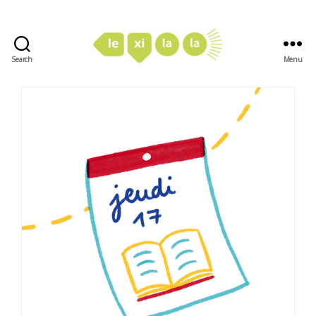
Search
Menu
LexiLaLa