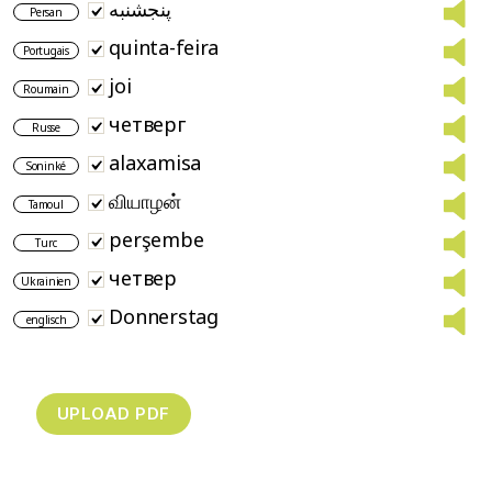
پنجشنبه
Persan
quinta-feira
Portugais
joi
Roumain
четверг
Russe
alaxamisa
Soninké
வியாழன்
Tamoul
perşembe
Turc
четвер
Ukrainien
Donnerstag
englisch