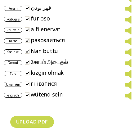
قهر بودن
Persan
furioso
Portugais
a fi enervat
Roumain
разозлиться
Russe
Nan buttu
Soninké
கோபம் அடைதல்
Tamoul
kızgın olmak
Turc
гніватися
Ukrainien
wütend sein
englisch