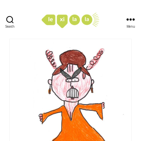
Search
Menu
LexiLaLa