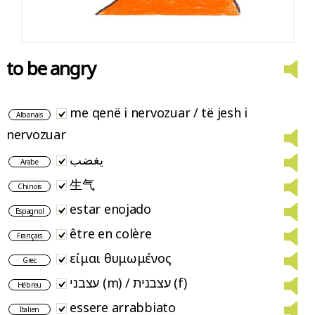
to be angry
me qenë i nervozuar / të jesh i
Albanais
nervozuar
يغضب
Arabe
生气
Chinois
estar enojado
Espagnol
être en colère
Français
είμαι θυμωμένος
Grec
עצבני (m) / עצבנית (f)
Hébreu
essere arrabbiato
Italien