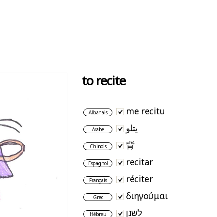
to recite
me recitu
Albanais
يتلو
Arabe
背
Chinois
recitar
Espagnol
réciter
Français
διηγούμαι
Grec
לשנן
Hébreu