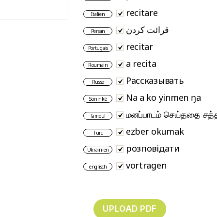
recitare
Italien
قرائت کردن
Persan
recitar
Portugais
a recita
Roumain
Рассказывать
Russe
Na a ko yinmen ŋa
Soninké
மனப்பாடம் செய்ததை சத
Tamoul
ezber okumak
Turc
розповідати
Ukrainien
vortragen
englisch