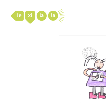
LexiLaLa