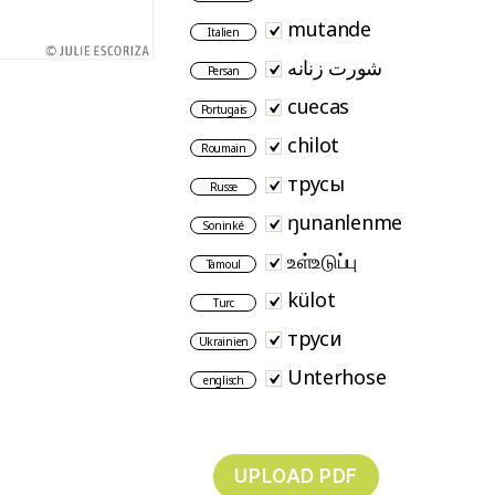
mutande
Italien
شورت زنانه
Persan
cuecas
Portugais
chilot
Roumain
трусы
Russe
ŋunanlenme
Soninké
உள்உடுப்பு
Tamoul
külot
Turc
труси
Ukrainien
Unterhose
englisch