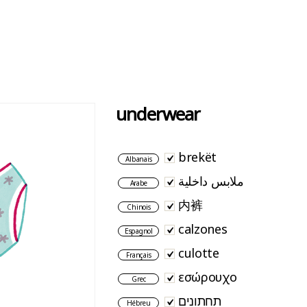
underwear
brekët
Albanais
ملابس داخلية
Arabe
内裤
Chinois
calzones
Espagnol
culotte
Français
εσώρουχο
Grec
תחתונים
Hébreu