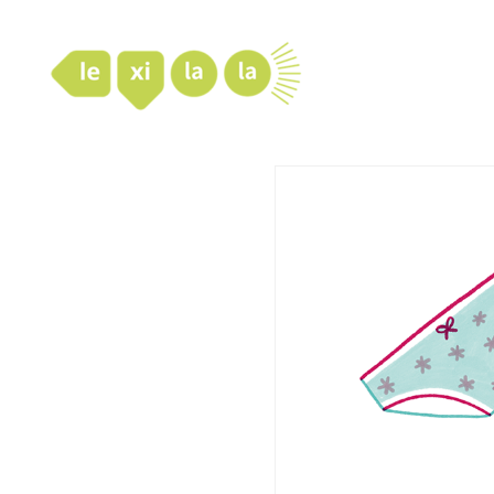
LexiLaLa